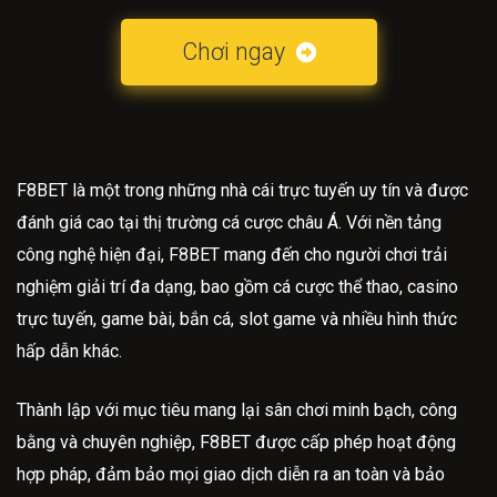
Chơi ngay
F8BET là một trong những nhà cái trực tuyến uy tín và được
đánh giá cao tại thị trường cá cược châu Á. Với nền tảng
công nghệ hiện đại, F8BET mang đến cho người chơi trải
nghiệm giải trí đa dạng, bao gồm cá cược thể thao, casino
trực tuyến, game bài, bắn cá, slot game và nhiều hình thức
hấp dẫn khác.
Thành lập với mục tiêu mang lại sân chơi minh bạch, công
bằng và chuyên nghiệp, F8BET được cấp phép hoạt động
hợp pháp, đảm bảo mọi giao dịch diễn ra an toàn và bảo