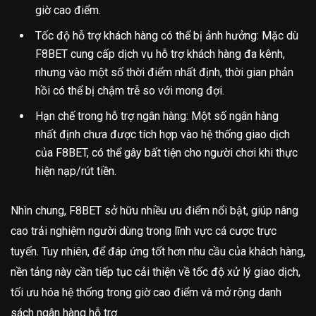
giờ cao điểm.
Tốc độ hỗ trợ khách hàng có thể bị ảnh hưởng: Mặc dù
F8BET cung cấp dịch vụ hỗ trợ khách hàng đa kênh,
nhưng vào một số thời điểm nhất định, thời gian phản
hồi có thể bị chậm trễ so với mong đợi.
Hạn chế trong hỗ trợ ngân hàng: Một số ngân hàng
nhất định chưa được tích hợp vào hệ thống giao dịch
của F8BET, có thể gây bất tiện cho người chơi khi thực
hiện nạp/rút tiền.
Nhìn chung, F8BET sở hữu nhiều ưu điểm nổi bật, giúp nâng
cao trải nghiệm người dùng trong lĩnh vực cá cược trực
tuyến. Tuy nhiên, để đáp ứng tốt hơn nhu cầu của khách hàng,
nền tảng này cần tiếp tục cải thiện về tốc độ xử lý giao dịch,
tối ưu hóa hệ thống trong giờ cao điểm và mở rộng danh
sách ngân hàng hỗ trợ.