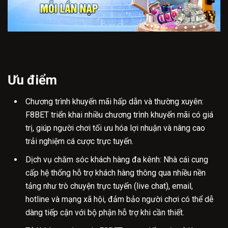
Ưu điểm
Chương trình khuyến mãi hấp dẫn và thường xuyên:
F8BET triển khai nhiều chương trình khuyến mãi có giá
trị, giúp người chơi tối ưu hóa lợi nhuận và nâng cao
trải nghiệm cá cược trực tuyến.
Dịch vụ chăm sóc khách hàng đa kênh: Nhà cái cung
cấp hệ thống hỗ trợ khách hàng thông qua nhiều nền
tảng như trò chuyện trực tuyến (live chat), email,
hotline và mạng xã hội, đảm bảo người chơi có thể dễ
dàng tiếp cận với bộ phận hỗ trợ khi cần thiết.