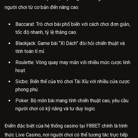
người chơi từ cơ bản đến nâng cao:
Baccarat: Trò chơi bài phổ biến với cách chơi đơn giản,
tốc độ nhanh, tỷ lệ thắng cao.
Blackjack: Game bài “Xì Dách” đòi hỏi chiến thuật và
tính toán tỉ mỉ.
Roulette: Vòng quay may mắn với nhiều mức cược linh
hoạt.
Sicbo: Biến thể của trò chơi Tài Xỉu với nhiều cửa cược
phong phú.
Poker: Bộ môn bài mang tính chiến thuật cao, yêu cầu
người chơi có kỹ năng và tư duy logic.
Điểm đặc biệt của hệ thống casino tại F8BET chính là hình
thức Live Casino, nơi người chơi có thể tương tác trực tiếp