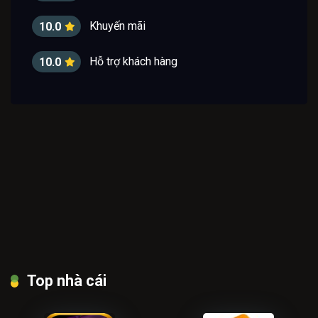
Khuyến mãi
10.0
Hỗ trợ khách hàng
10.0
Top nhà cái