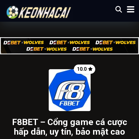
10.0
F8BET – Cổng game cá cược
hấp dẫn, uy tín, bảo mật cao