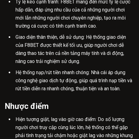
Tỷ lệ kèo cạnh tranh: F8BET mang đến mức tỷ lệ cược
hấp dẫn, đáp ứng nhu cầu của cả những người chơi
mới lẫn những người chơi chuyên nghiệp, tạo ra môi
trường cá cược có tính cạnh tranh cao.
Giao diện thân thiện, dễ sử dụng: Hệ thống giao diện
của F8BET được thiết kế tối ưu, giúp người chơi dễ
dàng thao tác trên cả nền tảng máy tính và di động,
nâng cao trải nghiệm sử dụng.
Hệ thống nạp/rút tiền nhanh chóng: Nhà cái áp dụng
công nghệ giao dịch tự động, giúp quá trình nạp tiền và
rút tiền diễn ra nhanh chóng, thuận tiện và an toàn.
Nhược điểm
Hiện tượng giật, lag vào giờ cao điểm: Do số lượng
người chơi truy cập cùng lúc lớn, hệ thống có thể gặp
phải tình trạng tải chậm hoặc giật lag vào những khung