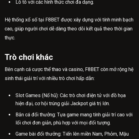
Lô tô với các hình thức chơi đa dạng.
Hệ thống xổ số tại F8BET được xây dựng với tính minh bạch
cao, giúp người chơi dễ dàng theo dõi kết quả theo thời gian
thực.
Trò chơi khác
Bên cạnh cá cược thể thao và casino, F8BET còn mở rộng hệ
sinh thái giải trí với nhiều trò chơi hấp dẫn:
Slot Games (Nổ hũ): Các trò chơi điện tử với đồ họa
hiện đại, cơ hội trúng giải Jackpot giá trị lớn.
Bắn cá đổi thưởng: Tựa game mang tính giải trí cao với
lối chơi đơn giản, phù hợp với mọi đối tượng.
Game bài đổi thưởng: Tiến lên miền Nam, Phỏm, Mậu