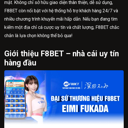
mật. Không chỉ sở hữu giao diện thân thiện, dễ sử dụng,
F8BET còn nổi bật với hệ thống hỗ trợ khách hàng 24/7 và
nhiều chương trình khuyến mãi hấp dẫn. Nếu bạn đang tìm
kiếm một địa chỉ cá cược uy tín và chất lượng, F8BET chắc
chắn là lựa chọn không thể bỏ qua!
Giới thiệu F8BET – nhà cái uy tín
hàng đầu