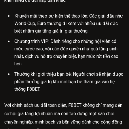
khai nhiều ưu đãi hấp dẫn khác:
Khuyến mãi theo sự kiện thể thao lớn: Các giải đấu như
World Cup, Euro thường đi kèm với nhiều ưu đãi đặc
biệt nhằm gia tăng giá trị giải thưởng.
Chương trình VIP: Dành riêng cho những hội viên có
mức cược cao, với các đặc quyền như quà tặng sinh
nhật, dịch vụ hỗ trợ chuyên biệt, hạn mức rút tiền cao
hơn…
Thưởng khi giới thiệu bạn bè: Người chơi sẽ nhận được
phần thưởng giá trị khi mời bạn bè tham gia vào hệ
thống F8BET.
Với chính sách ưu đãi toàn diện, F8BET không chỉ mang đến
cơ hội gia tăng lợi nhuận mà còn tạo dựng một sân chơi
chuyên nghiệp, minh bạch và bền vững dành cho cộng đồng