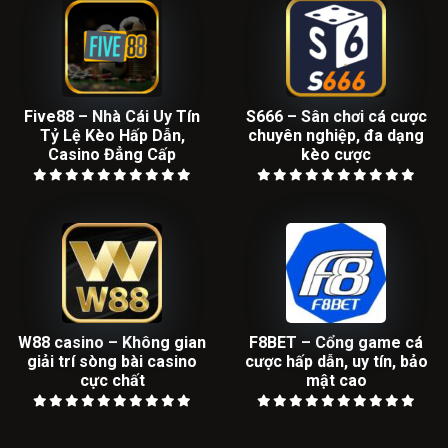
Five88 – Nhà Cái Uy Tín
S666 – Sân chơi cá cược
Tỷ Lệ Kèo Hấp Dẫn,
chuyên nghiệp, đa dạng
Casino Đẳng Cấp
kèo cược
W88 casino – Không gian
F8BET – Cổng game cá
giải trí sòng bài casino
cược hấp dẫn, uy tín, bảo
cực chất
mật cao