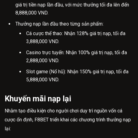
giá trị tiền nạp lần đầu, với mức thưởng tối đa lên đến
8,888,000 VND.
Thưởng nạp lần đầu theo từng sản phẩm:
Cá cược thể thao: Nhận 128% giá trị nạp, tối đa
3,888,000 VND.
Casino trực tuyến: Nhận 100% giá trị nạp, tối đa
2,888,000 VND.
Slot game (Nổ hũ): Nhận 150% giá trị nạp, tối đa
5,888,000 VND.
Khuyến mãi nạp lại
Nhằm tạo điều kiện cho người chơi duy trì nguồn vốn cá
cược ổn định, F8BET triển khai các chương trình thưởng nạp
lại: