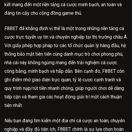
kết mang đến một nền tảng cá cược minh bạch, an toàn và
đáng tin cậy cho cộng đồng game thủ.
F8BET đã khẳng định vị thế là một trong những nền tảng cá
cược trực tuyến uy tín và chuyên nghiệp tại thị trường châu Á.
Với giấy phép hợp pháp từ các tổ chức quản lý hàng đầu, hệ
thống bảo mật tiên tiến cùng danh mục trò chơi phong phú,
nhà cái này không ngừng mang đến trải nghiệm cá cược
công bằng, minh bạch và hấp dẫn. Bên cạnh đó, F8BET còn
ghi điểm nhờ giao diện trực quan, tỷ lệ cược cạnh tranh và
quy trình nạp/rút tiền nhanh chóng, giúp người chơi dễ dàng
tiếp cận và tham gia các hoạt động giải trí một cách thuận
tiện nhất.
Nếu bạn đang tìm kiếm một địa chỉ cá cược an toàn, chuyên
nghiệp và đầy đủ tiện ích, F8BET chính là sự lựa chọn hoàn