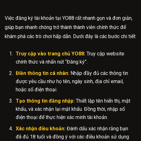
Việc đăng ký tài khoản tại YO88 rất nhanh gọn và đơn giản,
giúp bạn nhanh chóng trở thành thành viên chính thức để
khám phá các trò chơi hấp dẫn. Dưới đây là các bước chi tiết:
Truy cập vào trang chủ YO88:
Truy cập website
chính thức và nhấn nút “Đăng ký”.
Điền thông tin cá nhân:
Nhập đầy đủ các thông tin
được yêu cầu như họ tên, ngày sinh, địa chỉ email,
hoặc số điện thoại.
Tạo thông tin đăng nhập:
Thiết lập tên hiển thị, mật
khẩu, và xác nhận lại mật khẩu. Đồng thời, nhập số
điện thoại để thực hiện xác minh tài khoản.
Xác nhận điều khoản:
Đánh dấu xác nhận rằng bạn
đã đủ 18 tuổi và đồng ý với các điều khoản sử dụng