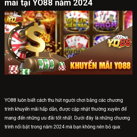
mãi tại YO88 năm 2024
YO88 luôn biết cách thu hút người chơi bằng các chương
trình khuyến mãi hấp dẫn, được cập nhật thường xuyên để
mang đến những ưu đãi tốt nhất. Dưới đây là những chương
trình nổi bật trong năm 2024 mà bạn không nên bỏ qua: