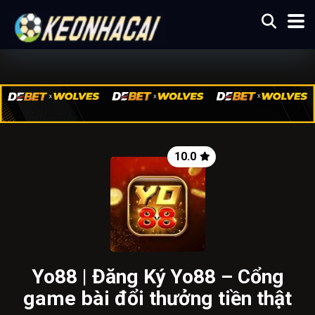
10.0
Yo88 | Đăng Ký Yo88 – Cổng
game bài đổi thưởng tiền thật