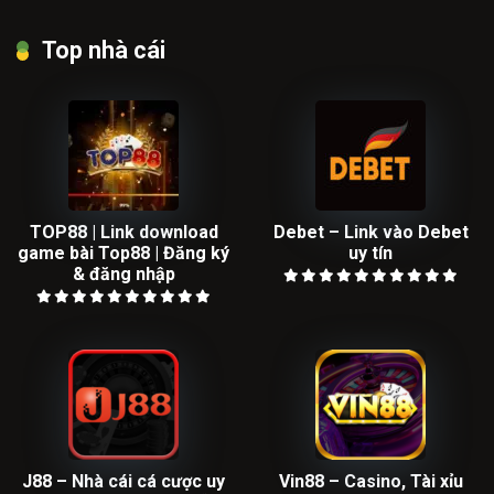
Top nhà cái
TOP88 | Link download
Debet – Link vào Debet
game bài Top88 | Đăng ký
uy tín
& đăng nhập
J88 – Nhà cái cá cược uy
Vin88 – Casino, Tài xỉu