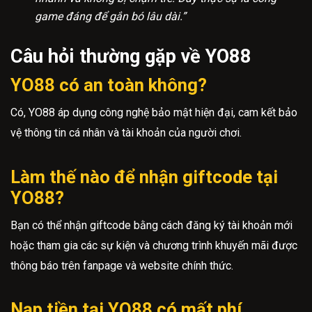
game đáng để gắn bó lâu dài.”
Câu hỏi thường gặp về YO88
YO88 có an toàn không?
Có, YO88 áp dụng công nghệ bảo mật hiện đại, cam kết bảo
vệ thông tin cá nhân và tài khoản của người chơi.
Làm thế nào để nhận giftcode tại
YO88?
Bạn có thể nhận giftcode bằng cách đăng ký tài khoản mới
hoặc tham gia các sự kiện và chương trình khuyến mãi được
thông báo trên fanpage và website chính thức.
Nạp tiền tại YO88 có mất phí