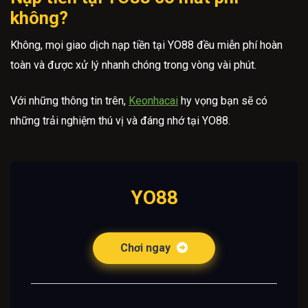
không?
Không, mọi giao dịch nạp tiền tại YO88 đều miễn phí hoàn
toàn và được xử lý nhanh chóng trong vòng vài phút.
Với những thông tin trên,
Keonhacai
hy vọng bạn sẽ có
những trải nghiệm thú vị và đáng nhớ tại YO88.
YO88
Chơi ngay