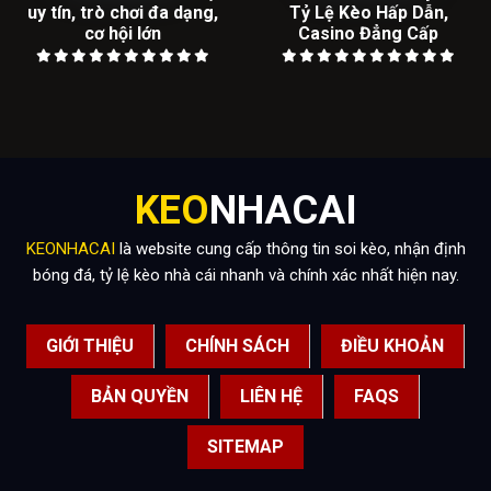
uy tín, trò chơi đa dạng,
Tỷ Lệ Kèo Hấp Dẫn,
cơ hội lớn
Casino Đẳng Cấp
KEO
NHACAI
KEONHACAI
là website cung cấp thông tin soi kèo, nhận định
bóng đá, tỷ lệ kèo nhà cái nhanh và chính xác nhất hiện nay.
GIỚI THIỆU
CHÍNH SÁCH
ĐIỀU KHOẢN
BẢN QUYỀN
LIÊN HỆ
FAQS
SITEMAP