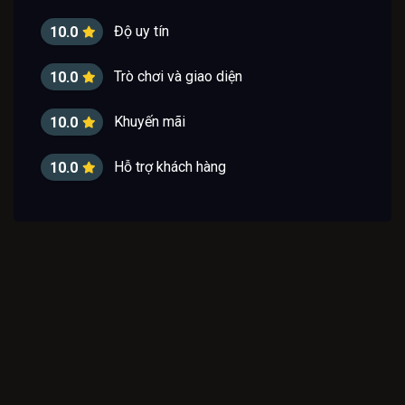
Độ uy tín
10.0
Trò chơi và giao diện
10.0
Khuyến mãi
10.0
Hỗ trợ khách hàng
10.0