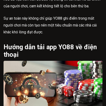
của người chơi, cam kết không tiết lộ cho bên thứ ba.
Sự an toàn này không chỉ giúp YO88 ghi điểm trong mắt
người chơi mà còn tạo nên một tiêu chuẩn mà các nhà cái
khác khó lòng đạt được.
Hướng dẫn tải app YO88 về điện
thoại