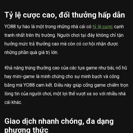
Tỷ lệ cược cao, đổi thưởng hấp dẫn
YO88 tự hào là một trong những nhà cái có
tỷ lệ cược
cạnh
tranh nhất trên thị trường. Người chơi tại đây không chỉ tận
hưởng mức trả thưởng cao mà còn có cơ hội nhận được
những phần quà giá trị lớn.
Khả năng trúng thưởng cao của các tựa game như bài, nổ hũ
hay mini-game là minh chứng cho sự minh bạch và công
bằng mà YO88 cam kết. Điều này giúp cổng game chiếm trọn
lòng tin của người chơi, một lợi thế vượt xa so với nhiều nhà
cái khác.
Giao dịch nhanh chóng, đa dạng
phương thức