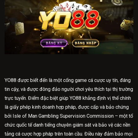
YO88 được biết đến là một cổng game cá cược uy tín, đáng
tin cậy, và được đông đảo người chơi yêu thích tại thị trường
trực tuyến. Điểm đặc biệt giúp YO88 khẳng định vị thế chính
là giấy phép kinh doanh hợp pháp, được cấp và bảo chứng
bởi Isle of Man Gambling Supervision Commission – một tổ
chức quốc tế danh tiếng chuyên giám sát và bảo vệ các nền
tảng cá cược hợp pháp trên toàn cầu. Điều này đảm bảo mọi