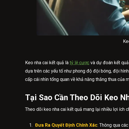
Ke
Keo nha cai kết quả là
tỷ lệ cược
và dự đoán kết quả 
dựa trên các yếu tố như phong độ đội bóng, đội hình r
cấp cái nhìn tổng quan về khả năng thắng thua của m
Tại Sao Cần Theo Dõi Keo Nh
Theo dõi keo nha cai kết quả mang lại nhiều lợi ích 
Đưa Ra Quyết Định Chính Xác
: Thông qua các