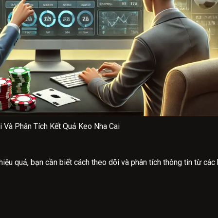
 Và Phân Tích Kết Quả Keo Nha Cai
iệu quả, bạn cần biết cách theo dõi và phân tích thông tin từ các