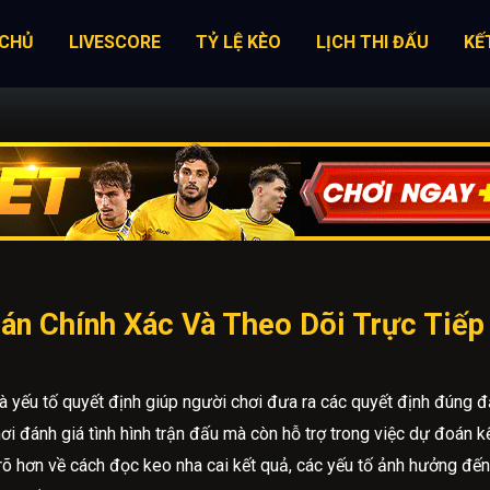
 CHỦ
LIVESCORE
TỶ LỆ KÈO
LỊCH THI ĐẤU
KẾ
án Chính Xác Và Theo Dõi Trực Tiếp
 là yếu tố quyết định giúp người chơi đưa ra các quyết định đúng đ
ơi đánh giá tình hình trận đấu mà còn hỗ trợ trong việc dự đoán k
 rõ hơn về cách đọc keo nha cai kết quả, các yếu tố ảnh hưởng đến 