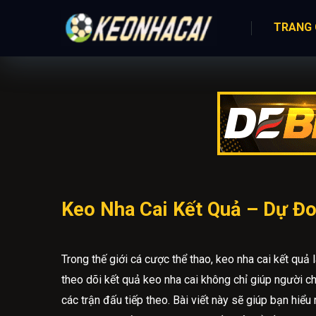
TRANG
Keo Nha Cai Kết Quả – Dự Đo
Trong thế giới cá cược thể thao, keo nha cai kết quả
theo dõi kết quả keo nha cai không chỉ giúp người ch
các trận đấu tiếp theo. Bài viết này sẽ giúp bạn hiểu