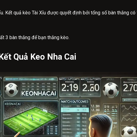
ấu. Kết quả kèo Tài Xỉu được quyết định bởi tổng số bàn thắng có
nhất 3 bàn thắng để bạn thắng kèo.
Kết Quả Keo Nha Cai