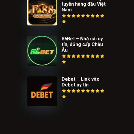
tuyến hàng đầu Việt
Nam
86Bet – Nhà cái uy
tín, đẳng cấp Châu
Âu
Debet – Link vào
Debet uy tín