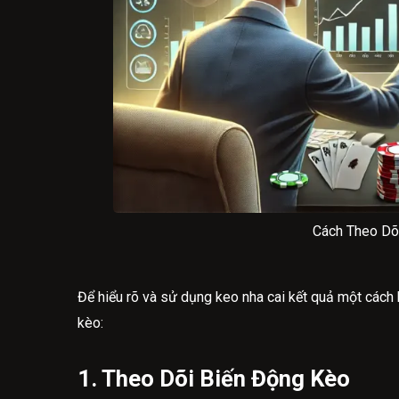
Cách Theo Dõi
Để hiểu rõ và sử dụng keo nha cai kết quả một cách h
kèo:
1. Theo Dõi Biến Động Kèo