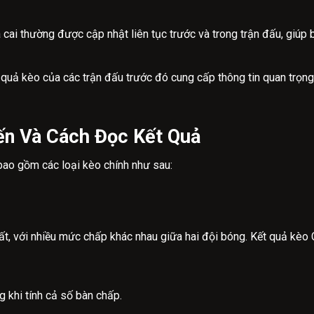
a cai thường được cập nhật liên tục trước và trong trận đấu, giúp
t quả kèo của các trận đấu trước đó cung cấp thông tin quan trọn
ến Và Cách Đọc Kết Quả
bao gồm các loại kèo chính như sau:
ất, với nhiều mức chấp khác nhau giữa hai đội bóng. Kết quả kèo
g khi tính cả số bàn chấp.