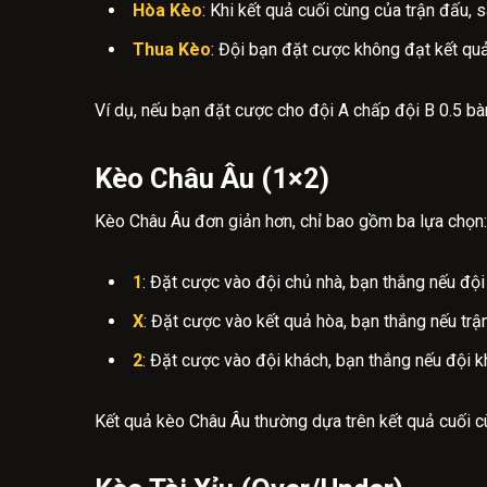
Hòa Kèo
: Khi kết quả cuối cùng của trận đấu, s
Thua Kèo
: Đội bạn đặt cược không đạt kết qu
Ví dụ, nếu bạn đặt cược cho đội A chấp đội B 0.5 bàn
Kèo Châu Âu (1×2)
Kèo Châu Âu đơn giản hơn, chỉ bao gồm ba lựa chọn:
1
: Đặt cược vào đội chủ nhà, bạn thắng nếu đội
X
: Đặt cược vào kết quả hòa, bạn thắng nếu trậ
2
: Đặt cược vào đội khách, bạn thắng nếu đội k
Kết quả kèo Châu Âu thường dựa trên kết quả cuối c