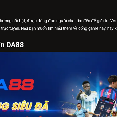
ởng nổi bật, được đông đảo người chơi tìm đến để giải trí. Với 
trí trực tuyến. Nếu bạn muốn tìm hiểu thêm về cổng game này, hãy 
ín DA88