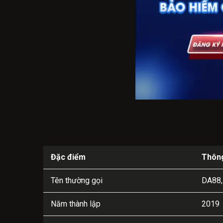
Đặc điểm
Thông 
Tên thường gọi
DA88,
Năm thành lập
2019