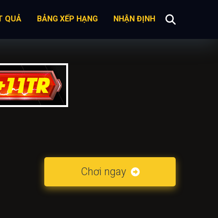
T QUẢ
BẢNG XẾP HẠNG
NHẬN ĐỊNH
Chơi ngay