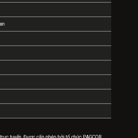
oan
rí trực tuyến. Được cấp phép bởi tổ chức PAGCOR