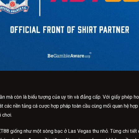
n mà còn là biểu tượng của uy tín và đẳng cấp. Với giấy phép h
t các nền tảng cá cược hợp pháp toàn cầu cùng mối quan hệ hợp 
 chơi.
T88 giống như một sòng bạc ở Las Vegas thu nhỏ. Từng chi tiết