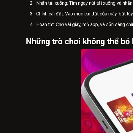
Nhấn tải xuống: Tìm ngay nút tải xuống và nhấn
Chỉnh cài đặt: Vào mục cài đặt của máy, bật tù
Hoàn tất: Chờ vài giây, mở app, và sẵn sàng chi
Những trò chơi không thể bỏ 