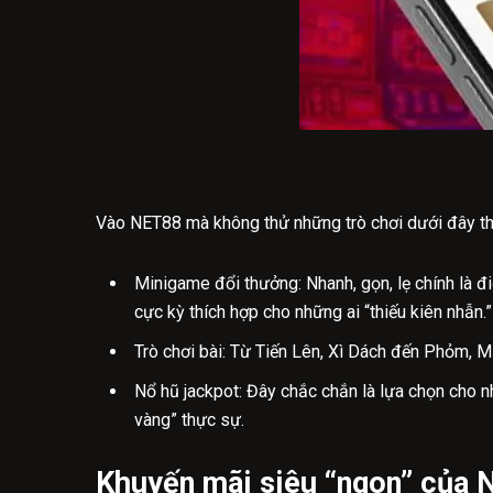
Vào NET88 mà không thử những trò chơi dưới đây thì 
Minigame đổi thưởng: Nhanh, gọn, lẹ chính là đ
cực kỳ thích hợp cho những ai “thiếu kiên nhẫn.”
Trò chơi bài: Từ Tiến Lên, Xì Dách đến Phỏm, M
Nổ hũ jackpot: Đây chắc chắn là lựa chọn cho n
vàng” thực sự.
Khuyến mãi siêu “ngon” của