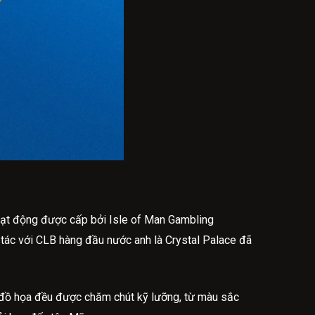
oạt động được cấp bởi Isle of Man Gambling
tác với CLB hàng đầu nước anh là Crystal Palace đã
 đồ họa đều được chăm chút kỹ lưỡng, từ màu sắc