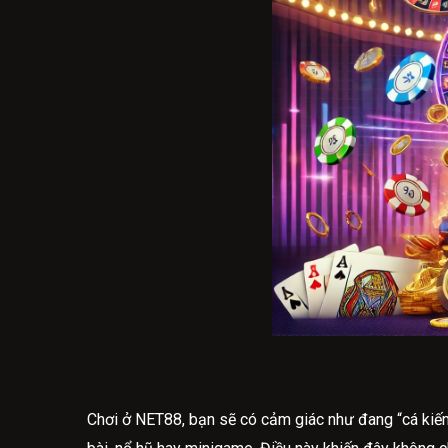
Chơi ở NET88, bạn sẽ có cảm giác như đang “cá kiếm