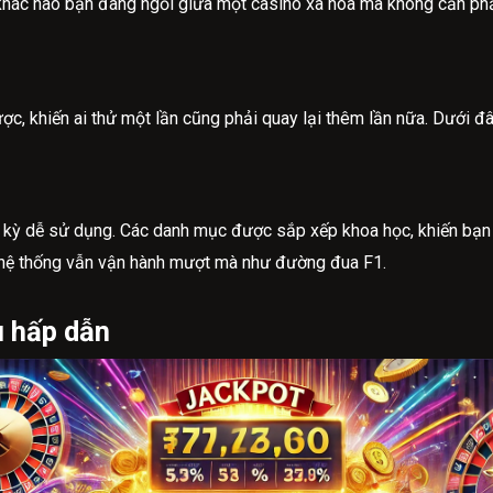
g khác nào bạn đang ngồi giữa một casino xa hoa mà không cần ph
c, khiến ai thử một lần cũng phải quay lại thêm lần nữa. Dưới đâ
ỳ dễ sử dụng. Các danh mục được sắp xếp khoa học, khiến bạn ch
,” hệ thống vẫn vận hành mượt mà như đường đua F1.
u hấp dẫn