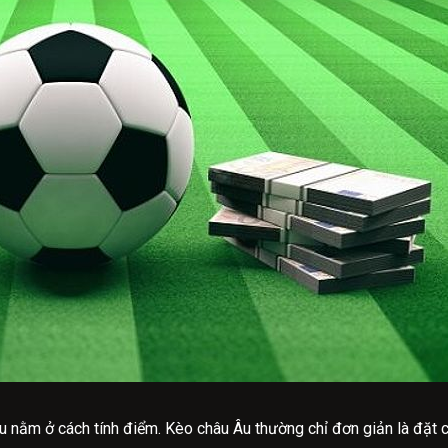
Âu nằm ở cách tính điểm. Kèo châu Âu thường chỉ đơn giản là đặt