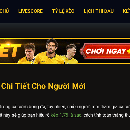
 CHỦ
LIVESCORE
TỶ LỆ KÈO
LỊCH THI ĐẤU
KẾ
 Chi Tiết Cho Người Mới
trong cá cược bóng đá, tuy nhiên, nhiều người mới tham gia cá c
ết này sẽ giúp bạn hiểu rõ
kèo 1.75 là sao
, cách tính toán thắng th