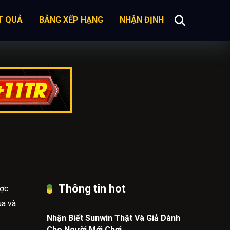
T QUẢ
BẢNG XẾP HẠNG
NHẬN ĐỊNH
Thông tin hot
ược
ua và
Nhận Biết Sunwin Thật Và Giả Dành
Cho Người Mới Chơi