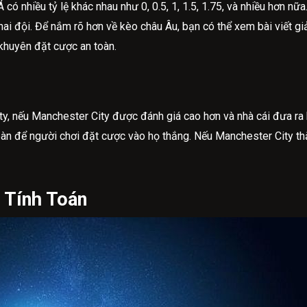
có nhiều tỷ lệ khác nhau như 0, 0.5, 1, 1.5, 1.75, và nhiều hơn nữa
i đội. Để nắm rõ hơn về kèo châu Âu, bạn có thể xem bài viết giả
i khuyên đặt cược an toàn.
ty, nếu Manchester City được đánh giá cao hơn và nhà cái đưa ra
2 bàn để người chơi đặt cược vào họ thắng. Nếu Manchester City t
 Tính Toán