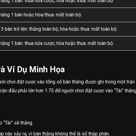
thắng 1 bàn: thua nửa cược; hòa hoặc thua: mất toàn bộ.
thắng 1 bàn hoặc hòa/thua: mất toàn bộ.
 3 bàn trở lên: thắng toàn bộ; hòa hoặc thua: mất toàn bộ.
thắng 1 bàn: thua nửa cược; hòa hoặc thua: mất toàn bộ.
và Ví Dụ Minh Họa
ười chơi đặt cược vào tổng số bàn thắng được ghi trong một trận
 trận đấu phải lớn hơn 1.75 để người chơi đặt cược vào “Tài” thắng
 “Tài” sẽ thắng.
p này xảy ra, vì bàn thắng không thể là số thập phân.