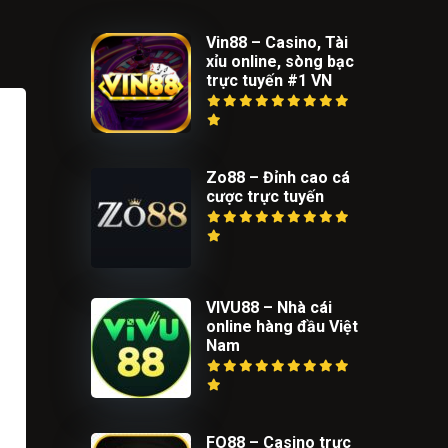
Vin88 – Casino, Tài
xỉu online, sòng bạc
trực tuyến #1 VN
Zo88 – Đỉnh cao cá
cược trực tuyến
VIVU88 – Nhà cái
online hàng đầu Việt
Nam
FO88 – Casino trực