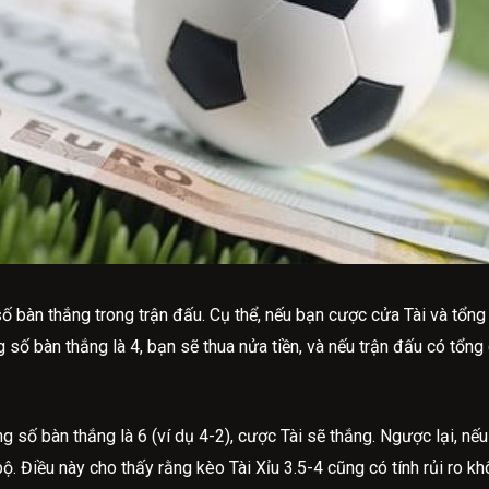
ố bàn thắng trong trận đấu. Cụ thể, nếu bạn cược cửa Tài và tổng
g số bàn thắng là 4, bạn sẽ thua nửa tiền, và nếu trận đấu có tổng
ng số bàn thắng là 6 (ví dụ 4-2), cược Tài sẽ thắng. Ngược lại, nế
 bộ. Điều này cho thấy rằng kèo Tài Xỉu 3.5-4 cũng có tính rủi ro 