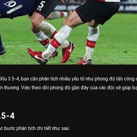
 Xỉu 3.5-4, bạn cần phân tích nhiều yếu tố như phong độ tấn công 
hấn thương. Việc theo dõi phong độ gần đây của các đội sẽ giúp b
.5-4
c bước phân tích chi tiết như sau: