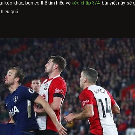
ại kèo khác, bạn có thể tìm hiểu về
kèo chấp 3/4
, bài viết này sẽ
 hiệu quả.