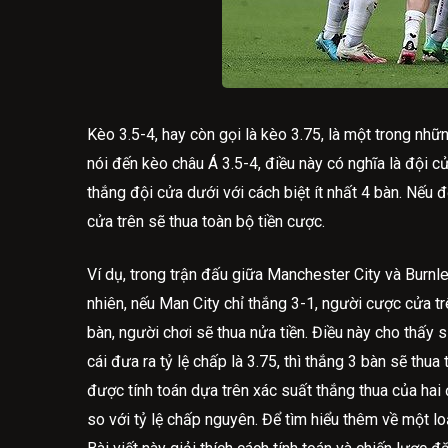
Kèo 3.5-4, hay còn gọi là kèo 3.75, là một trong nhữ
nói đến kèo châu Á 3.5-4, điều này có nghĩa là đội c
thắng đội cửa dưới với cách biệt ít nhất 4 bàn. Nếu đ
cửa trên sẽ thua toàn bộ tiền cược.
Ví dụ, trong trận đấu giữa Manchester City và Burnl
nhiên, nếu Man City chỉ thắng 3-1, người cược cửa t
bàn, người chơi sẽ thua nửa tiền. Điều này cho thấy 
cái đưa ra tỷ lệ chấp là 3.75, thì thắng 3 bàn sẽ thua
được tính toán dựa trên xác suất thắng thua của hai 
so với tỷ lệ chấp nguyên. Để tìm hiểu thêm về một lo