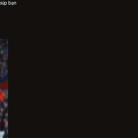
 giúp bạn