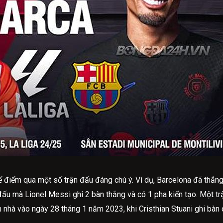
hể điểm qua một số trận đấu đáng chú ý. Ví dụ, Barcelona đã thắng
đấu mà Lionel Messi ghi 2 bàn thắng và có 1 pha kiến tạo. Một t
n nhà vào ngày 28 tháng 1 năm 2023, khi Cristhian Stuani ghi bàn