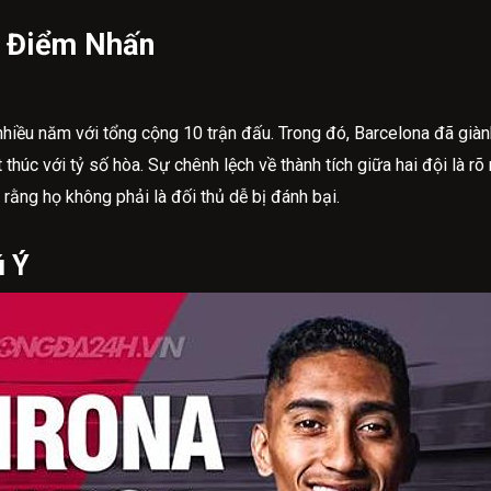
à Điểm Nhấn
nhiều năm với tổng cộng 10 trận đấu. Trong đó, Barcelona đã giàn
t thúc với tỷ số hòa. Sự chênh lệch về thành tích giữa hai đội là rõ 
rằng họ không phải là đối thủ dễ bị đánh bại.
ú Ý