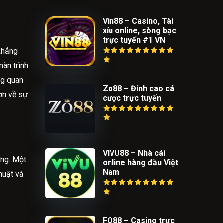
Vin88 – Casino, Tài
xỉu online, sòng bạc
trực tuyến #1 VN
 khẳng
àn trình
ng quan
Zo88 – Đỉnh cao cá
hơn về sự
cược trực tuyến
VIVU88 – Nhà cái
ợng. Một
online hàng đầu Việt
Nam
huật và
FO88 – Casino trực