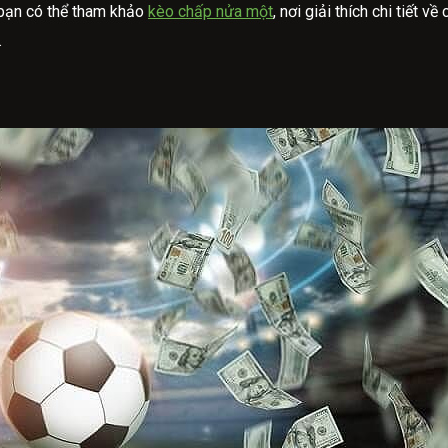
, bạn có thể tham khảo
kèo chấp nửa một
, nơi giải thích chi tiết về
.