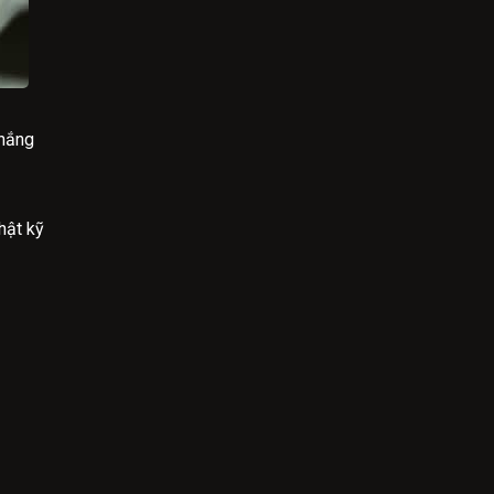
thắng
hật kỹ