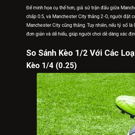
Để minh họa cụ thể hơn, giả sử trận đấu giữa Manche
chấp 0.5, và Manchester City thắng 2-0, người đặt c
Manchester City cũng thắng. Tuy nhiên, nếu tỷ số là
đơn giản và dễ hiểu, giúp người chơi dễ dàng xác đị
So Sánh Kèo 1/2 Với Các Loạ
Kèo 1/4 (0.25)