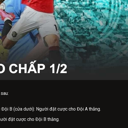
 sau:
ớc Đội B (cửa dưới): Người đặt cược cho Đội A thắng.
gười đặt cược cho Đội B thắng.