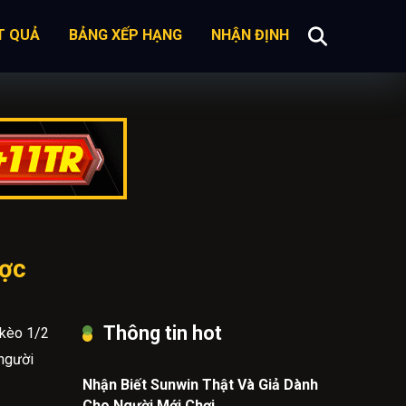
T QUẢ
BẢNG XẾP HẠNG
NHẬN ĐỊNH
ược
Thông tin hot
a kèo 1/2
 người
Nhận Biết Sunwin Thật Và Giả Dành
Cho Người Mới Chơi