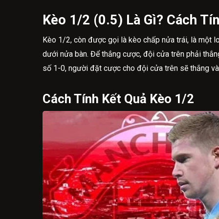
Kèo 1/2 (0.5) Là Gì? Cách Tí
Kèo 1/2, còn được gọi là kèo chấp nửa trái, là một 
dưới nửa bàn. Để thắng cược, đội cửa trên phải thắng
số 1-0, người đặt cược cho đội cửa trên sẽ thắng v
Cách Tính Kết Quả Kèo 1/2