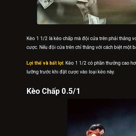
Kèo 1 1/2 là kèo chấp mà đội cửa trên phải thắng với
cược. Nếu đội cửa trên chỉ thắng với cách biệt một 
Lợi thế và bất lợi
: Kèo 1 1/2 có phần thưởng cao hơn
lưỡng trước khi đặt cược vào loại kèo này.
Kèo Chấp 0.5/1