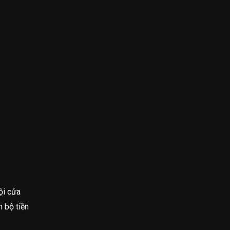
ội cửa
n bộ tiền