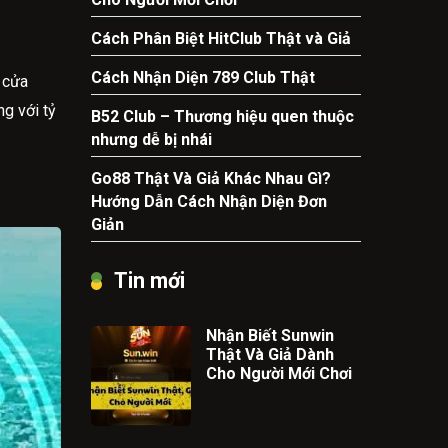
Cách Phân Biệt HitClub Thật và Giả
Cách Nhận Diện 789 Club Thật
i cửa
ng với tỷ
B52 Club – Thương hiệu quen thuộc
nhưng dễ bị nhái
Go88 Thật Và Giả Khác Nhau Gì?
Hướng Dẫn Cách Nhận Diện Đơn
Giản
Tin mới
Nhận Biết Sunwin
Thật Và Giả Dành
Cho Người Mới Chơi