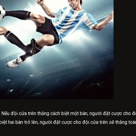
 Nếu đội cửa trên thắng cách biệt một bàn, người đặt cược cho đ
biệt hai bàn trở lên, người đặt cược cho đội cửa trên sẽ thắng toà