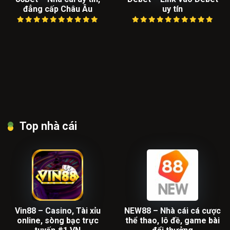
đẳng cấp Châu Âu
uy tín
Top nhà cái
Vin88 – Casino, Tài xỉu
NEW88 – Nhà cái cá cược
online, sòng bạc trực
thể thao, lô đề, game bài