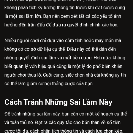
không phân tích kỹ lưỡng thông tin trước khi đặt cược cũng
là một sai lầm lớn. Bạn nên xem xét tất cả các yếu tố ảnh
hưởng đến trận đấu để đưa ra quyết định chính xác hơn.
Nhiều người chơi chỉ dựa vào cảm tính hoặc may mắn mà
không có cơ sở dữ liệu cụ thể. Điều này có thể dẫn đến
những quyết định sai lầm và mất tiền cược. Hơn nữa, không
biết quản lý vốn hiệu quả cũng là một lý do phổ biến khiến
người chơi thua lỗ. Cuối cùng, việc chọn nhà cái không uy tín
có thể làm giảm cơ hội thắng cược của bạn.
Cách Tránh Những Sai Lầm Này
Để tránh những sai lầm này, bạn cần có một kế hoạch cụ thể
và tuân thủ nó. Đặt ra các quy tắc cho bản thân về số tiền
cược tối đa, cách phân tích thông tin và cách lựa chọn kèo.