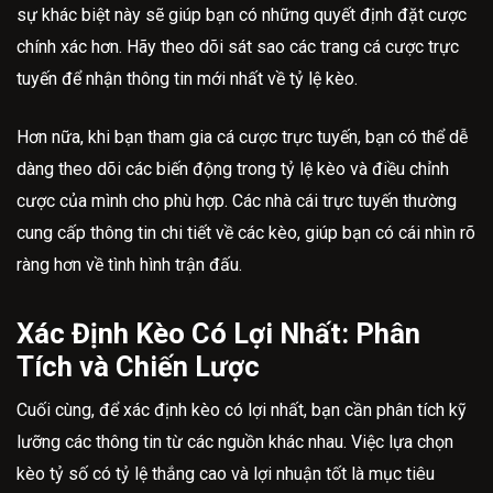
sự khác biệt này sẽ giúp bạn có những quyết định đặt cược
chính xác hơn. Hãy theo dõi sát sao các trang cá cược trực
tuyến để nhận thông tin mới nhất về tỷ lệ kèo.
Hơn nữa, khi bạn tham gia cá cược trực tuyến, bạn có thể dễ
dàng theo dõi các biến động trong tỷ lệ kèo và điều chỉnh
cược của mình cho phù hợp. Các nhà cái trực tuyến thường
cung cấp thông tin chi tiết về các kèo, giúp bạn có cái nhìn rõ
ràng hơn về tình hình trận đấu.
Xác Định Kèo Có Lợi Nhất: Phân
Tích và Chiến Lược
Cuối cùng, để xác định kèo có lợi nhất, bạn cần phân tích kỹ
lưỡng các thông tin từ các nguồn khác nhau. Việc lựa chọn
kèo tỷ số có tỷ lệ thắng cao và lợi nhuận tốt là mục tiêu