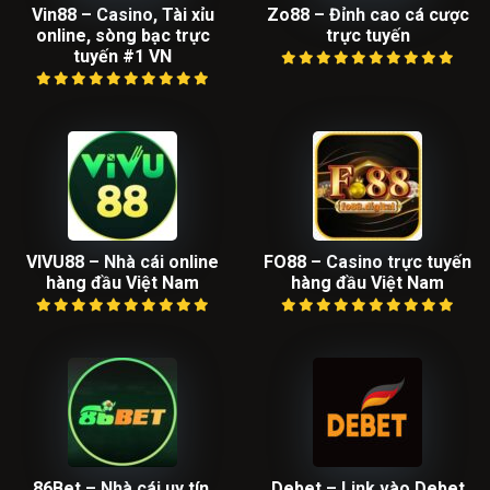
Vin88 – Casino, Tài xỉu
Zo88 – Đỉnh cao cá cược
online, sòng bạc trực
trực tuyến
tuyến #1 VN
VIVU88 – Nhà cái online
FO88 – Casino trực tuyến
hàng đầu Việt Nam
hàng đầu Việt Nam
86Bet – Nhà cái uy tín,
Debet – Link vào Debet