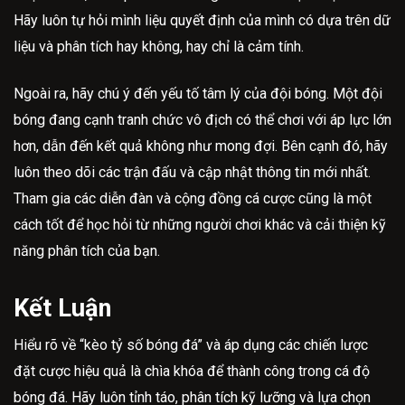
Hãy luôn tự hỏi mình liệu quyết định của mình có dựa trên dữ
liệu và phân tích hay không, hay chỉ là cảm tính.
Ngoài ra, hãy chú ý đến yếu tố tâm lý của đội bóng. Một đội
bóng đang cạnh tranh chức vô địch có thể chơi với áp lực lớn
hơn, dẫn đến kết quả không như mong đợi. Bên cạnh đó, hãy
luôn theo dõi các trận đấu và cập nhật thông tin mới nhất.
Tham gia các diễn đàn và cộng đồng cá cược cũng là một
cách tốt để học hỏi từ những người chơi khác và cải thiện kỹ
năng phân tích của bạn.
Kết Luận
Hiểu rõ về “kèo tỷ số bóng đá” và áp dụng các chiến lược
đặt cược hiệu quả là chìa khóa để thành công trong cá độ
bóng đá. Hãy luôn tỉnh táo, phân tích kỹ lưỡng và lựa chọn