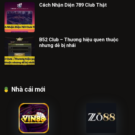
Cách Nhận Diện 789 Club Thật
B52 Club – Thương hiệu quen thuộc
nhưng dễ bị nhái
Nhà cái mới