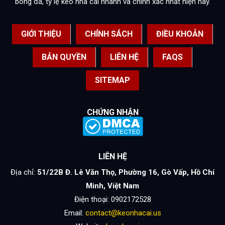
bóng đá, tỷ lệ kèo nhà cái nhanh và chính xác nhất hiện nay.
GIỚI THIỆU
CHÍNH SÁCH
ĐIỀU KHOẢN
BẢN QUYỀN
LIÊN HỆ
FAQS
SITEMAP
CHỨNG NHẬN
LIÊN HỆ
Địa chỉ:
51/22B Đ. Lê Văn Thọ, Phường 16, Gò Vấp, Hồ Chí
Minh, Việt Nam
Điện thoại: 0902172528
Email:
contact@keonhacai.us