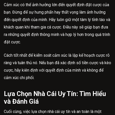
Cảm xúc có thể ảnh hưởng lớn đến quyết định đặt cược của
bạn. Đừng để sự hưng phấn hay thất vọng làm ảnh hưởng
đến quyết định của mình. Hãy luôn giữ một tâm lý tỉnh táo và
khách quan khi tham gia cá cược. Điều này sẽ giúp bạn đưa
ra những quyết định thông minh và hợp lý hơn trong quá trình
đặt cược.
Cách tốt nhất để kiểm soát cảm xúc là lập kế hoạch cược rõ
ràng và tuân thủ nó. Nếu bạn đã xác định số tiền cược và kèo
cược, hãy kiên định với quyết định của mình và không để
cảm xúc chi phối.
Lựa Chọn Nhà Cái Uy Tín: Tìm Hiểu
và Đánh Giá
Cuối cùng, việc lựa chọn nhà cái uy tín và an toàn là một